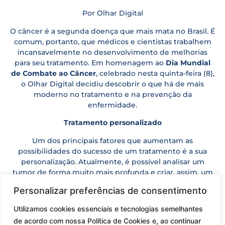
Por Olhar Digital
O câncer é a segunda doença que mais mata no Brasil. É
comum, portanto, que médicos e cientistas trabalhem
incansavelmente no desenvolvimento de melhorias
para seu tratamento. Em homenagem ao
Dia Mundial
de Combate ao Câncer
, celebrado nesta quinta-feira (8),
o Olhar Digital decidiu descobrir o que há de mais
moderno no tratamento e na prevenção da
enfermidade.
Tratamento personalizado
Um dos principais fatores que aumentam as
possibilidades do sucesso de um tratamento é a sua
personalização. Atualmente, é possível analisar um
tumor de forma muito mais profunda e criar, assim, um
modelo de tratamento específico para cada paciente.
Personalizar preferências de consentimento
O Dr. Auro del Giglio, coordenador do setor de
Utilizamos cookies essenciais e tecnologias semelhantes
Oncologia Clínica do HCor, detalhou os avanços
de acordo com nossa Política de Cookies e, ao continuar
tecnológicos para o Olhar Digital. “Está se desvendando