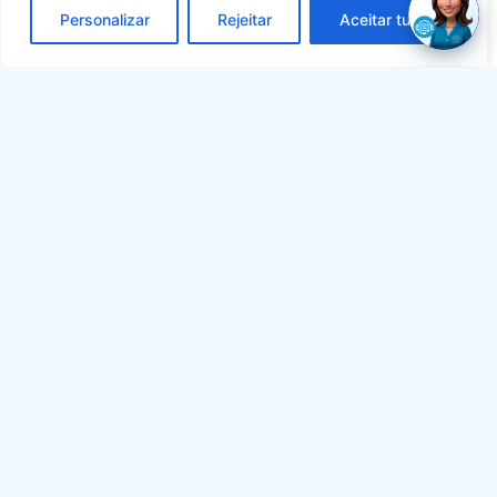
Personalizar
Rejeitar
Aceitar tudo
PERDA DO
PROTOCOLO DE
RESULTADO
PERDA DO PROTOCOLO DE RESULTADO
A
FIDI
é a maior prestadora de serviços de Diagnóstico por
Imagem do país.
A FIDI
Unidades
Acesso à Informação