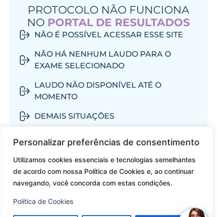
PROTOCOLO NÃO FUNCIONA
NO
PORTAL DE RESULTADOS
NÃO É POSSÍVEL ACESSAR ESSE SITE
NÃO HÁ NENHUM LAUDO PARA O
EXAME SELECIONADO
LAUDO NÃO DISPONÍVEL ATÉ O
MOMENTO
DEMAIS SITUAÇÕES
Personalizar preferências de consentimento
SE NÃO TEM ACESSO A
INTERNET E
NÃO PODE VIR A
Utilizamos cookies essenciais e tecnologias semelhantes
de acordo com nossa Política de Cookies e, ao continuar
UNIDADE PESSOALMENTE
navegando, você concorda com estas condições.
SE VOCÊ TEM O PROTOCOLO
Resultado de Exames
Política de Cookies
SE VOCÊ NÃO TEM O PROTOCOLO