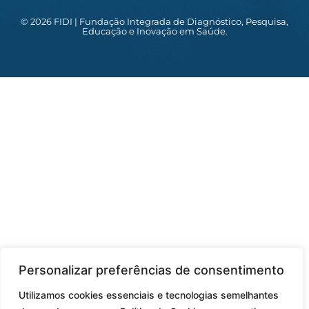
-
m
i
© 2026 FIDI | Fundação Integrada de Diagnóstico, Pesquisa,
n
Educação e Inovação em Saúde.
Personalizar preferências de consentimento
Utilizamos cookies essenciais e tecnologias semelhantes