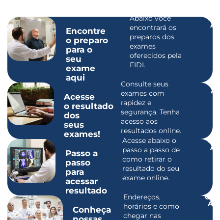
Abaixo você
Cli
Aq
encontrará os
Encontre
preparos dos
o preparo
exames
para o
oferecidos pela
seu
FIDI.
exame
aqui
Consulte seus
Cli
Aq
exames com
Acesse
rapidez e
o resultado
segurança. Tenha
dos
acesso aos
seus
resultados online.
exames!
Acesse abaixo o
Cli
Aq
passo a passo de
Passo a
como retirar o
passo
resultado do seu
para
exame online.
acessar
resultado
Endereços,
Cli
Aq
horários e como
Conheça
chegar nas
nossas