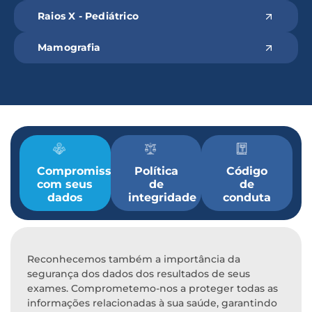
Raios X - Pediátrico
Mamografia
Compromisso
Política
Código
com seus
de
de
dados
integridade
conduta
Reconhecemos também a importância da
segurança dos dados dos resultados de seus
exames. Comprometemo-nos a proteger todas as
informações relacionadas à sua saúde, garantindo