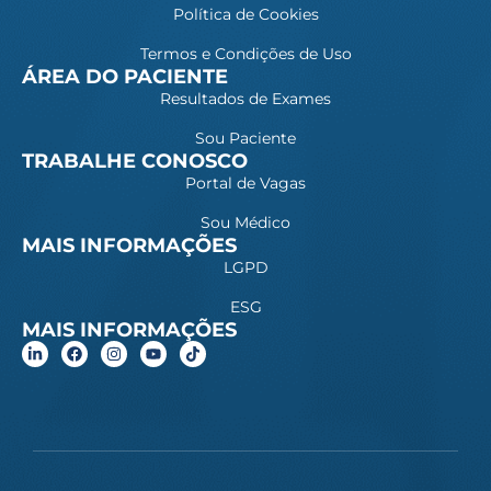
Política de Cookies
Termos e Condições de Uso
ÁREA DO PACIENTE
Resultados de Exames
Sou Paciente
TRABALHE CONOSCO
Portal de Vagas
Sou Médico
MAIS INFORMAÇÕES
LGPD
ESG
MAIS INFORMAÇÕES
L
F
I
Y
i
a
n
o
n
c
s
u
k
e
t
t
e
b
a
u
d
o
g
b
i
o
r
e
n
k
a