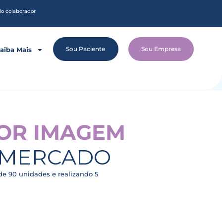
do colaborador
Sou Paciente
Sou Empresa
aiba Mais
POR IMAGEM
O MERCADO
e 90 unidades e realizando 5