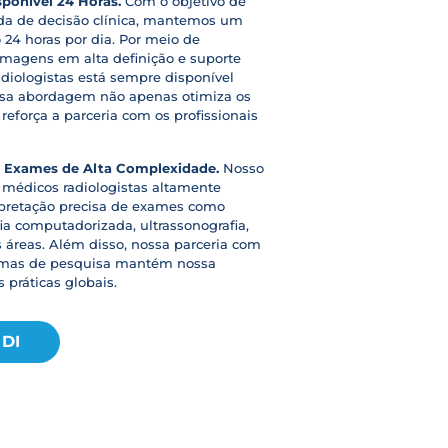
sponível 24 Horas.
Com o objetivo de
da de decisão clínica, mantemos um
 24 horas por dia. Por meio de
imagens em alta definição e suporte
adiologistas está sempre disponível
ssa abordagem não apenas otimiza os
reforça a parceria com os profissionais
m Exames de Alta Complexidade.
Nosso
 médicos radiologistas altamente
erpretação precisa de exames como
a computadorizada, ultrassonografia,
s áreas. Além disso, nossa parceria com
ramas de pesquisa mantém nossa
práticas globais.
DI