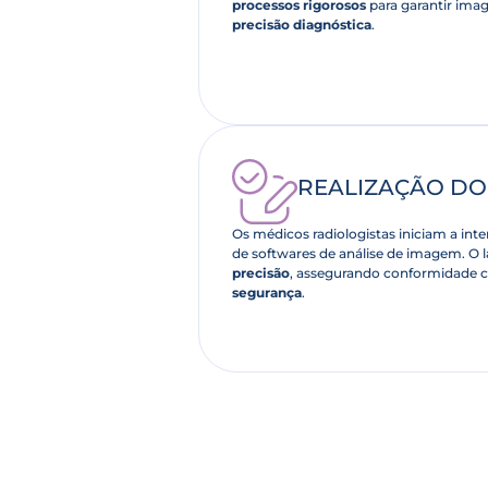
processos rigorosos
para garantir ima
precisão diagnóstica
.
REALIZAÇÃO D
Os médicos radiologistas iniciam a int
de softwares de análise de imagem. O 
precisão
, assegurando conformidade 
segurança
.