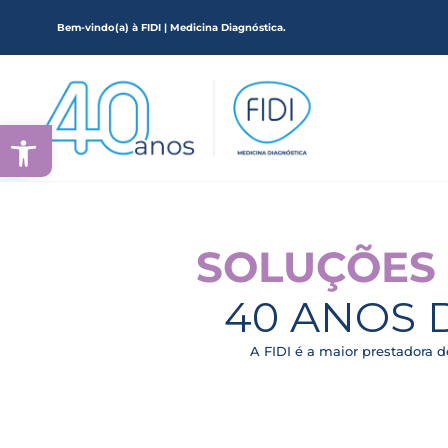
Bem-vindo(a) à FIDI | Medicina Diagnóstica.
Ir
para
o
conteúdo
Abrir a barra de ferramentas
SOLUÇÕES 
40 ANOS 
A FIDI é a maior prestadora d