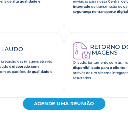
gens de
alta qualidade e
enviadas para nossa Central de
integrado
de transmissão de d
segurança no transporte digita
RETORNO D
O LAUDO
IMAGENS
erpretação das imagens através
O laudo, juntamente com as im
laudo é
elaborado com
disponibilizado para o cliente
(
com os padrões de
qualidade e
através de um sistema integrad
resultados.
AGENDE UMA REUNIÃO