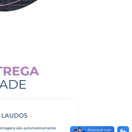
TREGA
DADE
 LAUDOS
as imagens são automaticamente