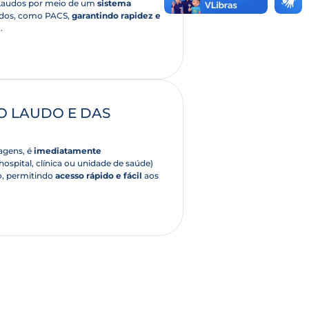
 Laudos por meio de um
sistema
ados, como PACS,
garantindo rapidez e
l
.
O LAUDO E DAS
agens, é
imediatamente
hospital, clínica ou unidade de saúde)
o, permitindo
acesso rápido e fácil
aos