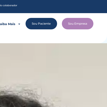
do colaborador
Sou Paciente
Sou Empresa
aiba Mais