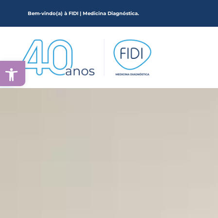
Bem-vindo(a) à FIDI | Medicina Diagnóstica.
Ir
para
o
conteúdo
Abrir a barra de ferramentas