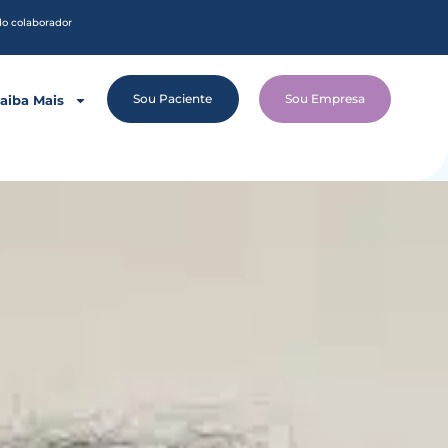
do colaborador
Sou Paciente
Sou Empresa
aiba Mais