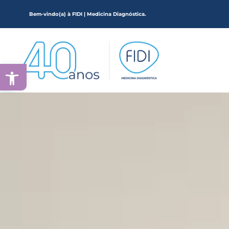
Bem-vindo(a) à FIDI | Medicina Diagnóstica.
Ir
para
o
conteúdo
Abrir a barra de ferramentas