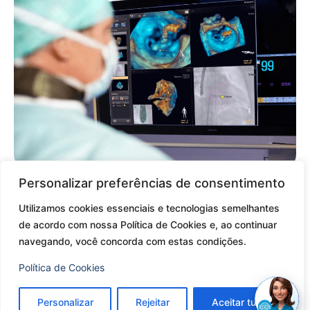
Personalizar preferências de consentimento
Por Medicina S/A
Utilizamos cookies essenciais e tecnologias semelhantes
A Central de Laudos da Fundação Instituto de Pesquisa
de acordo com nossa Política de Cookies e, ao continuar
e Estudo de Diagnóstico por Imagem (
FIDI
) recebeu
navegando, você concorda com estas condições.
o
certificado ISO 9001:2015
, responsável por avaliar o
Resultado de Exames
sistema de qualidade de empresas, de acordo com os
Política de Cookies
critérios do órgão internacional
International
Organization for Standardization,
garantindo a
Personalizar
Rejeitar
Aceitar tudo
qualidade e a segurança nos processos das instituições.