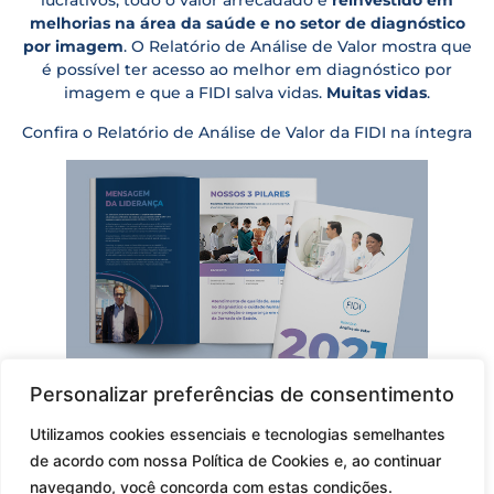
lucrativos, todo o valor arrecadado é
reinvestido em
melhorias na área da saúde e no setor de diagnóstico
por imagem
. O Relatório de Análise de Valor mostra que
é possível ter acesso ao melhor em diagnóstico por
imagem e que a FIDI salva vidas.
Muitas vidas
.
Confira o Relatório de Análise de Valor da FIDI na íntegra
Personalizar preferências de consentimento
Utilizamos cookies essenciais e tecnologias semelhantes
O que vou encontrar no
de acordo com nossa Política de Cookies e, ao continuar
navegando, você concorda com estas condições.